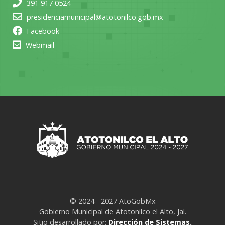
391 917 0524
presidenciamunicipal@atotonilco.gob.mx
Facebook
Webmail
© 2024 - 2027 AtoGobMx
Gobierno Municipal de Atotonilco el Alto, Jal.
Sitio desarrollado por:
Dirección de Sistemas.