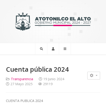
Cuenta pública 2024
Transparencia
19 Junio 2024
27 Mayo 2025
29119
CUENTA PUBLICA 2024