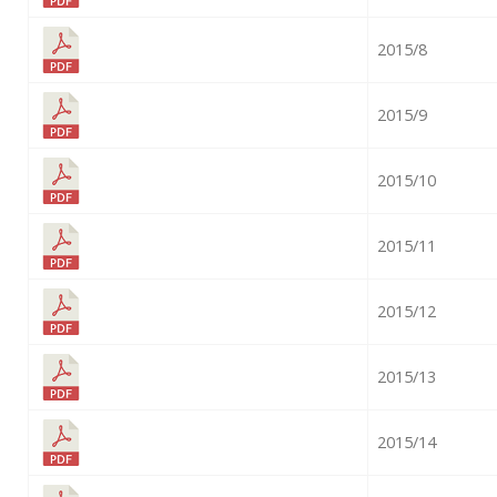
2015/8
2015/9
2015/10
2015/11
2015/12
2015/13
2015/14