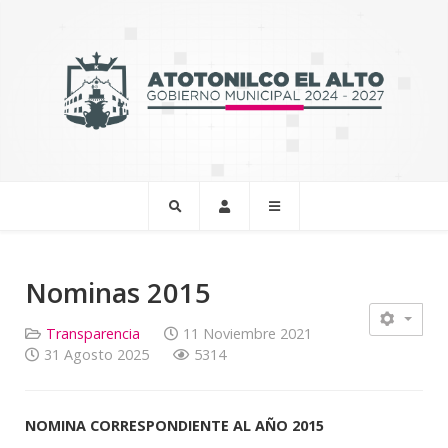
Nominas 2015
Transparencia
11 Noviembre 2021
31 Agosto 2025
5314
NOMINA CORRESPONDIENTE AL AÑO 2015