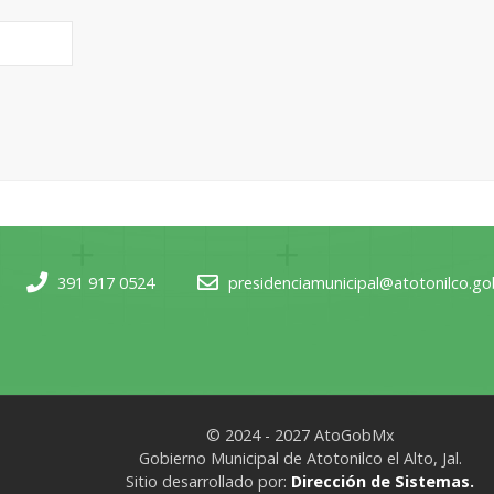
391 917 0524
presidenciamunicipal@atotonilco.g
© 2024 - 2027 AtoGobMx
Gobierno Municipal de Atotonilco el Alto, Jal.
Sitio desarrollado por:
Dirección de Sistemas.