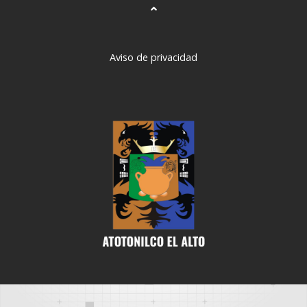
Aviso de privacidad
deneme
bonusu
veren
siteler
deneme
bonusu
deneme
bonusu
veren
siteler
2024
deneme
bonusu
veren
bahis
siteleri