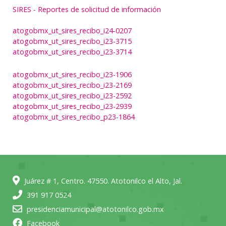
SIRES - Reportes de solicitud de información
atogobmx_ut_sires_recibo_i24-0207
atogobmx_ut_sires_recibo_i23-3715
atogobmx_ut_sires_recibo_i23-3714
atogobmx_ut_sires_recibo_i23-1906
atogobmx_ut_sires_recibo_i23-2169
atogobmx_ut_sires_recibo_i23-2592
atogobmx_ut_sires_recibo_i23-2939
atogobmx_ut_sires_recibo_p23-1864
Juárez # 1, Centro. 47550. Atotonilco el Alto, Jal.
391 917 0524
presidenciamunicipal@atotonilco.gob.mx
Facebook