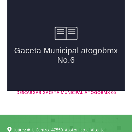
DESCARGAR GACETA MUNICIPAL ATOGOBMX 05
Juárez # 1, Centro. 47550. Atotonilco el Alto, Jal.