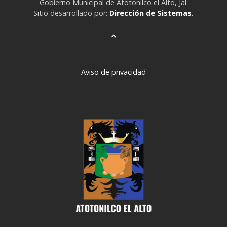
Gobierno Municipal de Atotonilco el Alto, Jal.
Sitio desarrollado por:
Dirección de Sistemas.
Aviso de privacidad
deneme
bonusu
veren
siteler
deneme
bonusu
deneme
bonusu
veren
siteler
2024
deneme
bonusu