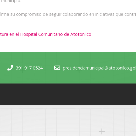
 municipio.
irma su compromiso de seguir colaborando en iniciativas que contribu
tura en el Hospital Comunitario de Atotonilco
391 917 0524
presidenciamunicipal@atotonilco.g