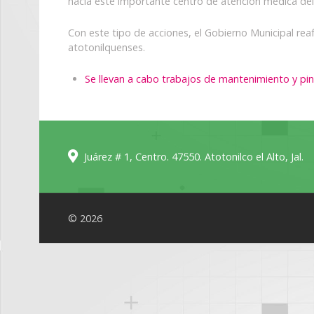
hacia este importante centro de atención médica del
Con este tipo de acciones, el Gobierno Municipal reaf
atotonilquenses.
Se llevan a cabo trabajos de mantenimiento y pin
Juárez # 1, Centro. 47550. Atotonilco el Alto, Jal.
© 2026