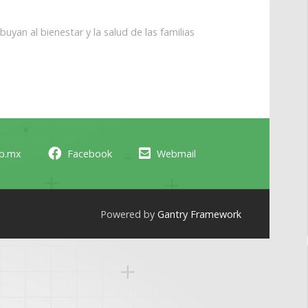
yan al bienestar y la salud de las familias
ob.mx
Facebook
Webmail
Powered by
Gantry Framework