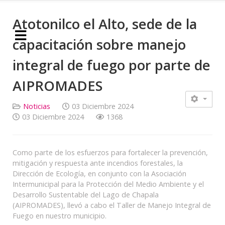
Atotonilco el Alto, sede de la
capacitación sobre manejo
integral de fuego por parte de
AIPROMADES
Noticias
03 Diciembre 2024
03 Diciembre 2024
1368
Como parte de los esfuerzos para fortalecer la prevención,
mitigación y respuesta ante incendios forestales, la
Dirección de Ecología, en conjunto con la Asociación
Intermunicipal para la Protección del Medio Ambiente y el
Desarrollo Sustentable del Lago de Chapala
(AIPROMADES), llevó a cabo el Taller de Manejo Integral de
Fuego en nuestro municipio.