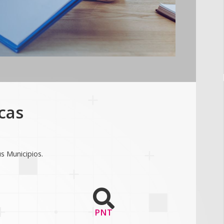
cas
us Municipios.
PNT