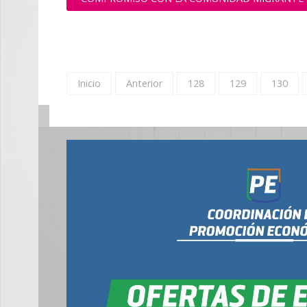
Inicio
Anterior
128
129
130