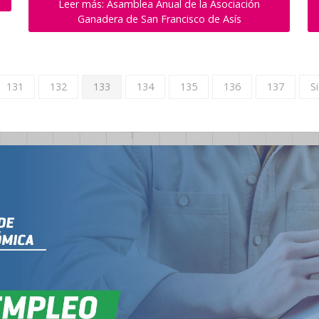
Leer más: Asamblea Anual de la Asociación
Ganadera de San Francisco de Asís
131
132
133
134
135
136
137
S