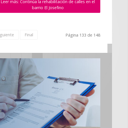
Leer más: Continúa la rehabilitación de calles en el
barrio El Josefino
iguiente
Final
Página 133 de 148