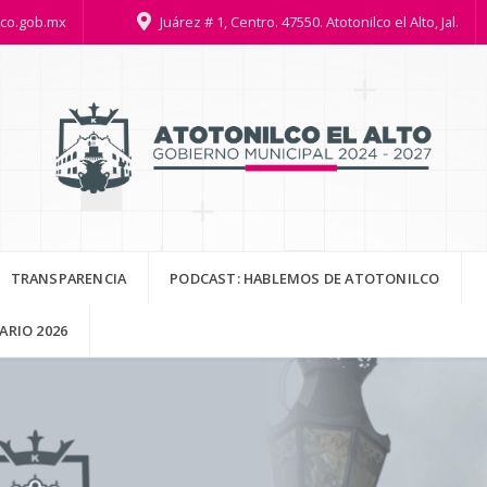
lco.gob.mx
Juárez # 1, Centro. 47550. Atotonilco el Alto, Jal.
TRANSPARENCIA
PODCAST: HABLEMOS DE ATOTONILCO
RIO 2026