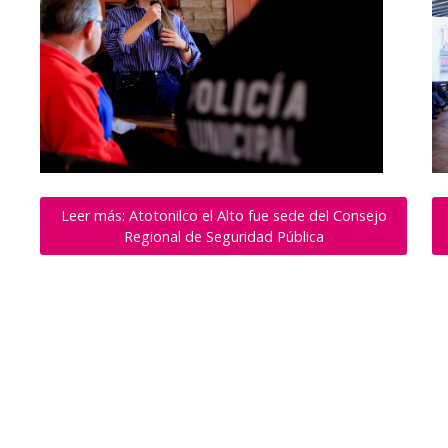
Leer más: Atotonilco el Alto fue sede del Consejo
Regional de Seguridad Pública